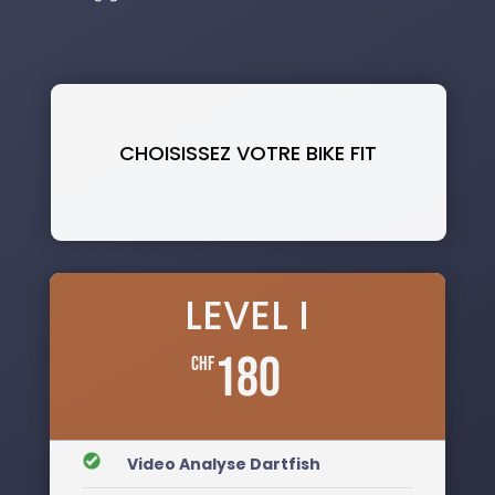
CHOISISSEZ VOTRE BIKE FIT
MyBikeFit
LEVEL I
180
CHF
__
Video Analyse Dartfish