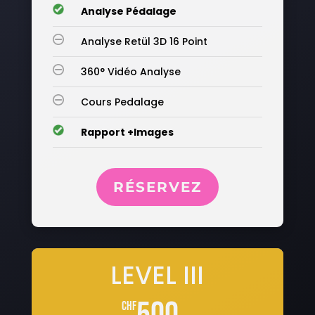
__
Analyse Pédalage
__
Analyse Retül 3D 16 Point
__
360° Vidéo Analyse
__
Cours Pedalage
__
Rapport +Images
RÉSERVEZ
LEVEL III
chf